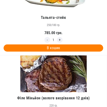
Тальята-стейк
250/180 гр.
785.00
грн.
В кошик
Філе Міньйон (вологе визрівання 12 днів)
220 гр.