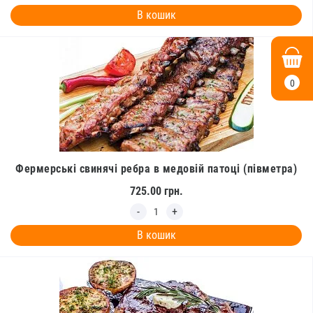
В кошик
0
Фермерські свинячі ребра в медовій патоці (півметра)
725.00
грн.
В кошик