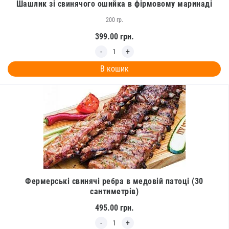
Шашлик зі свинячого ошийка в фірмовому маринаді
200 гр.
399.00
грн.
В кошик
Фермерські свинячі ребра в медовій патоці (30
сантиметрів)
495.00
грн.