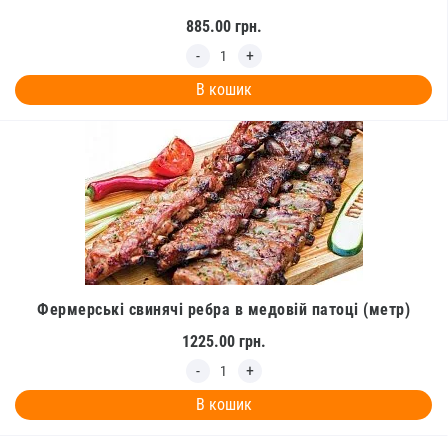
885.00
грн.
В кошик
Фермерські свинячі ребра в медовій патоці (метр)
1225.00
грн.
В кошик