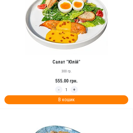
Салат "Юлій"
300 гр.
555.00
грн.
В кошик