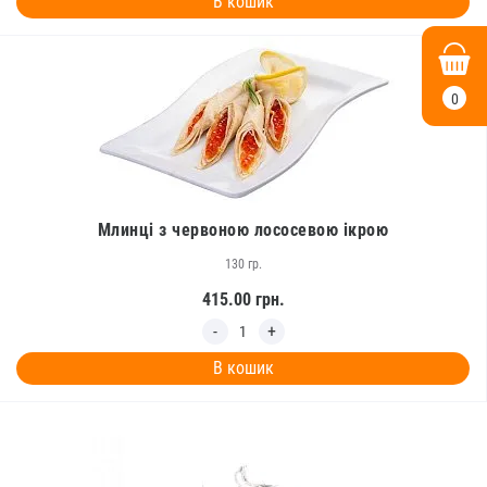
В кошик
0
Млинці з червоною лососевою ікрою
130 гр.
415.00
грн.
В кошик