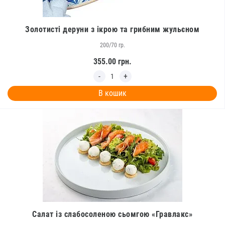
Золотисті деруни з ікрою та грибним жульєном
200/70 гр.
355.00
грн.
В кошик
Салат із слабосоленою сьомгою «Гравлакс»