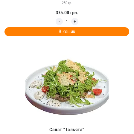
250 гр.
375.00
грн.
В кошик
Салат "Тальята"