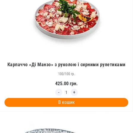
Карпаччо «Ді Манзо» з руколою і сирними рулетиками
100/100 гр.
425.00
грн.
В кошик