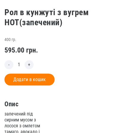
Рол в кунжуті з вугрем
HOT(запечений)
400 гр.
595.00
грн.
Додати в кошик
Опис
запечений під
сирним мусом з
лосося з омлетом
тамаго, авокадо і