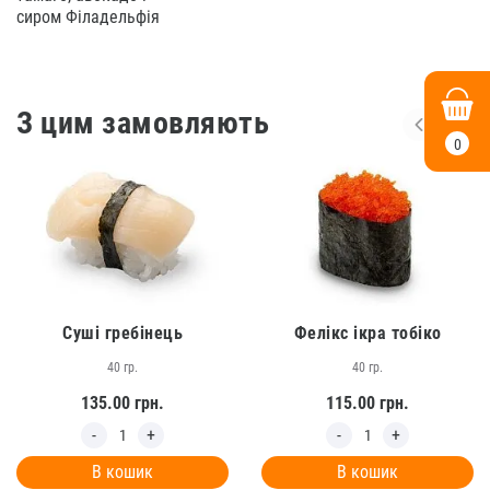
сиром Філадельфія
З цим замовляють
0
Суші гребінець
Фелікс ікра тобіко
40 гр.
40 гр.
135.00
грн.
115.00
грн.
В кошик
В кошик