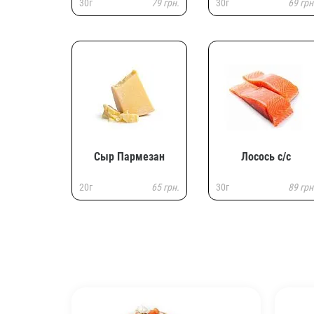
30г
79 грн.
30г
69 грн
Сыр Пармезан
Лосось с/с
20г
65 грн.
30г
89 грн