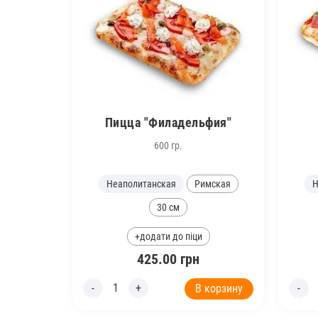
Пицца "Филадельфия"
600 гр.
Неаполитанская
Римская
Н
30 см
+додати до піци
425.00
грн
В корзину