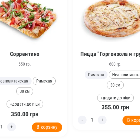
Соррентино
Пицца "Горгонзола и гр
550 гр.
600 гр.
Римская
Неаполитанск
еаполитанская
Римская
30 см
30 см
+додати до піци
+додати до піци
355.00
грн
350.00
грн
В кор
В корзину