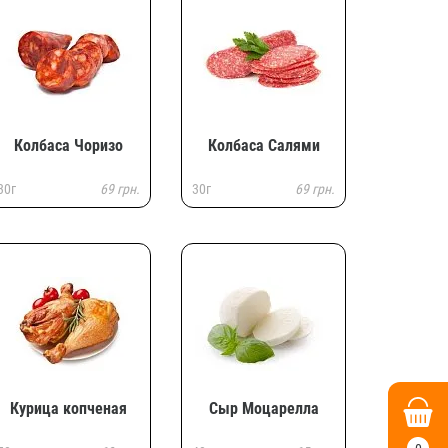
Колбаса Чоризо
Колбаса Салями
30г
69 грн.
30г
69 грн.
Курица копченая
Сыр Моцарелла