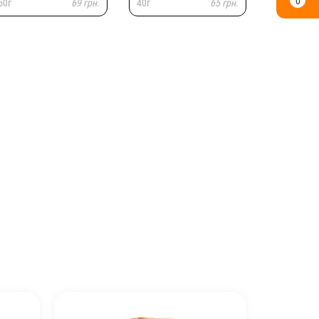
0
50г
69 грн.
40г
65 грн.