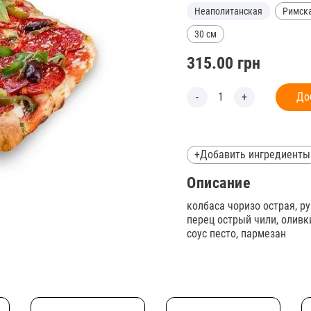
Неаполитанская
Римск
30 см
315.00
грн
До
+Добавить ингредиенты
Описание
колбаса чоризо острая, р
перец острый чили, оливк
соус песто, пармезан