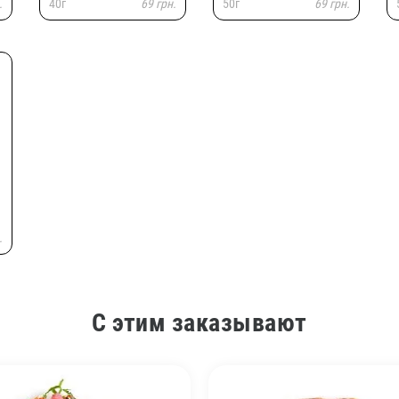
.
40г
69 грн.
50г
69 грн.
.
С этим заказывают