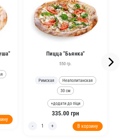
уша"
Пицца "Бьянка"
П
550 гр.
ая
Римская
Неаполитанская
Неап
30 см
+додати до піци
335.00
грн
зину
В корзину