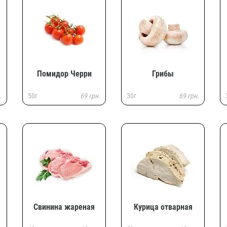
Помидор Черри
Грибы
.
50г
69 грн.
30г
69 грн.
Свинина жареная
Курица отварная