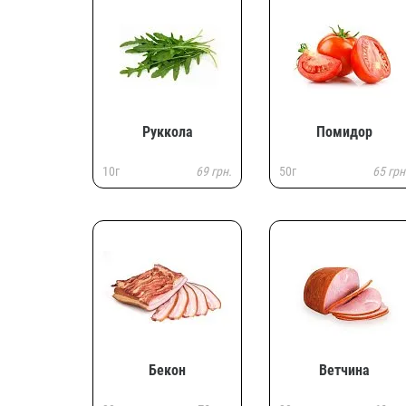
Руккола
Помидор
10г
69 грн.
50г
65 грн
Бекон
Ветчина