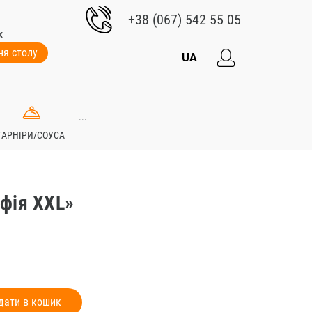
+38 (067) 542 55 05
х
я столу
UA
...
ГАРНІРИ/СОУСА
фія XXL»
дати в кошик