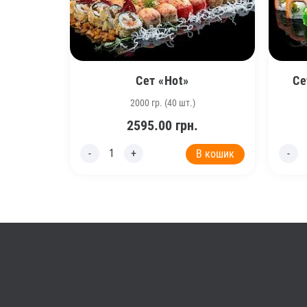
Сет «Hot»
Се
2000 гр. (40 шт.)
2595.00
грн.
В кошик