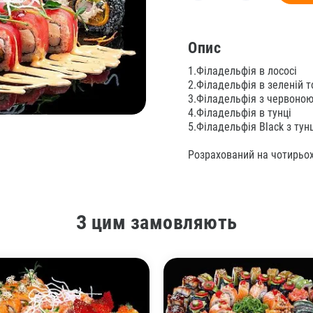
Опис
1.Філадельфія в лососі
2.Філадельфія в зеленій т
3.Філадельфія з червоною
4.Філадельфія в тунці
5.Філадельфія Black з тун
Розрахований на чотирьох
З цим замовляють