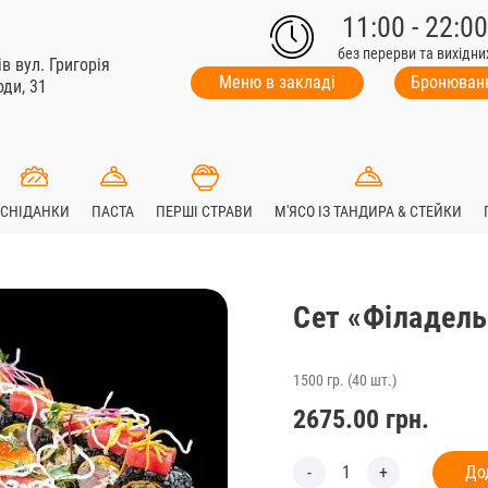
11:00 - 22:00
без перерви та вихідни
ів вул. Григорія
Меню в закладі
Бронюванн
ди, 31
СНІДАНКИ
ПАСТА
ПЕРШІ СТРАВИ
М'ЯСО ІЗ ТАНДИРА & СТЕЙКИ
Сет «Філадель
1500 гр. (40 шт.)
2675.00
грн.
До