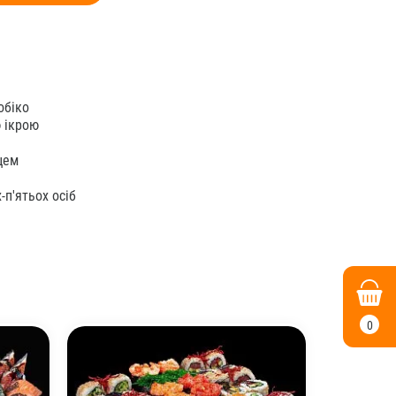
обіко
 ікрою
цем
-п'ятьох осіб
0