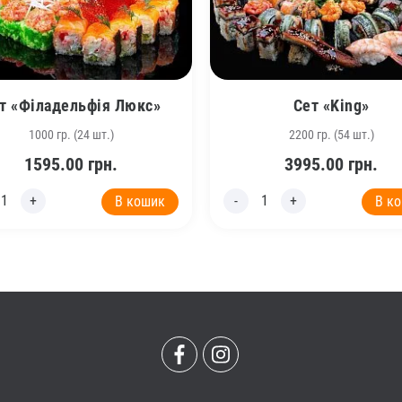
т «Філадельфія Люкс»
Сет «King»
1000 гр. (24 шт.)
2200 гр. (54 шт.)
1595.00
грн.
3995.00
грн.
В кошик
В к