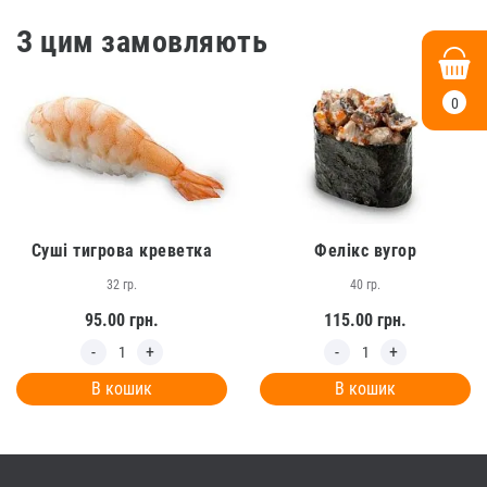
З цим замовляють
0
Суші тигрова креветка
Фелікс вугор
32 гр.
40 гр.
95.00
грн.
115.00
грн.
В кошик
В кошик