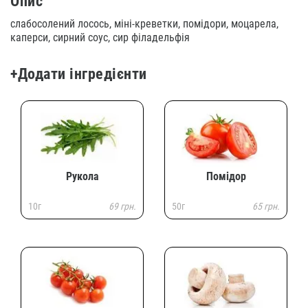
Опис
слабосолений лосось, міні-креветки, помідори, моцарела,
каперси, сирний соус, сир філадельфія
+Додати інгредієнти
Рукола
Помідор
10г
69 грн.
50г
65 грн.