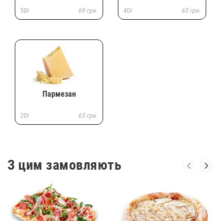
50г
69 грн.
40г
65 грн.
Пармезан
20г
65 грн.
З цим замовляють