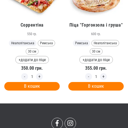
Соррентіна
Піца "Горгонзола і груша"
550 гр.
600 гр.
Неаполітанська
Римська
Римська
Неаполітанська
30 см
30 см
+додати до піци
+додати до піци
350.00
грн.
355.00
грн.
В кошик
В кошик