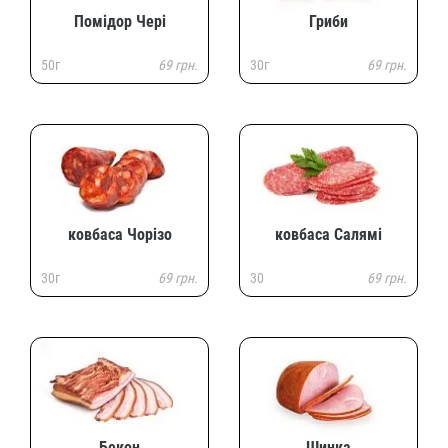
Помідор Чері
Гриби
50г
69 грн.
30г
69 грн.
ковбаса Чорізо
ковбаса Салямі
30г
69 грн.
30
69 грн.
Бекон
Шинка