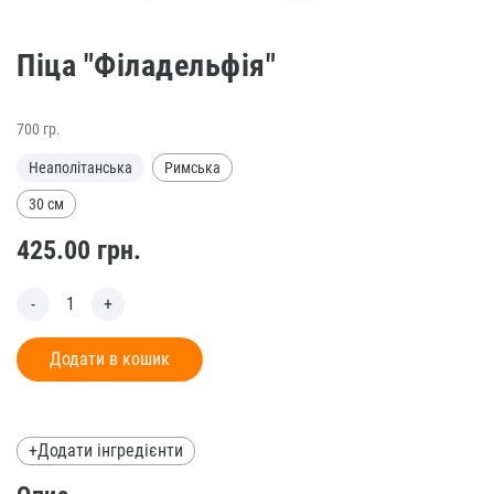
Піца "Філадельфія"
700 гр.
Неаполітанська
Римська
30 см
425.00
грн.
Додати в кошик
+Додати інгредієнти