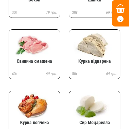
30г
79 грн.
30г
69 грн.
0
Свинина смажена
Курка відварена
40г
69 грн.
50г
69 грн.
Курка копчена
Сир Моцарелла